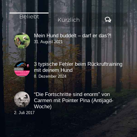
Beliebt
Komment
Kürzlich
Mein Hund buddelt – darf er das?!
31. August 2021
3 typische Fehler beim Rückruftraining
mit deinem Hund
8. Dezember 2024
“Die Fortschritte sind enorm” von
Carmen mit Pointer Pina (Antijagd-
Woche)
2. Juli 2017