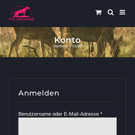
Zum
Inhalt
springen
Konto
Startseite
»
Konto
Anmelden
Erforderlich
Benutzername oder E-Mail-Adresse
*