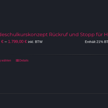
eschulkurskonzept Rückruf und Stopp für H
Preisspanne:
0
€
–
1.799,00
€
inkl. BTW
Enthält 21% B
399,00 €
bis
1.799,00 €
Dieses
g wählen
Details
Produkt
weist
mehrere
Varianten
auf.
Die
Optionen
können