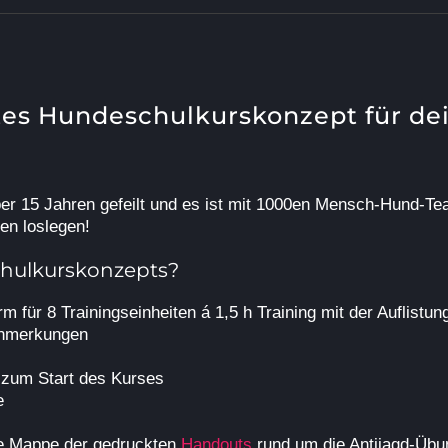
ttes Hundeschulkurskonzept für d
er 15 Jahren
gefeilt und es ist mit
1000en Mensch-Hund-Tea
en loslegen!
schulkurskonzepts?
rm für 8 Trainingseinheiten á 1,5 h Training mit der Auflistun
Anmerkungen
l zum Start des Kurses
e
ige Mappe der gedruckten
Handouts
rund um die Antijagd-Üb