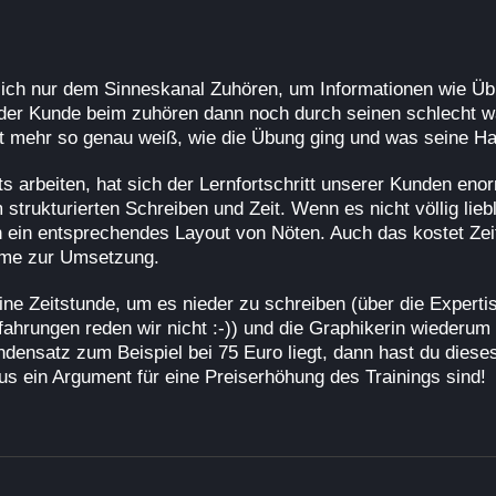
sich nur dem Sinneskanal Zuhören, um Informationen wie Ü
n der Kunde beim zuhören dann noch durch seinen schlecht w
ht mehr so genau weiß, wie die Übung ging und was seine H
s arbeiten, hat sich der Lernfortschritt unserer Kunden eno
m strukturierten Schreiben und Zeit. Wenn es nicht völlig li
h ein entsprechendes Layout von Nöten. Auch das kostet Zei
mme zur Umsetzung.
ine Zeitstunde, um es nieder zu schreiben (über die Experti
rfahrungen reden wir nicht :-)) und die Graphikerin wiederu
ensatz zum Beispiel bei 75 Euro liegt, dann hast du dieses
s ein Argument für eine Preiserhöhung des Trainings sind!