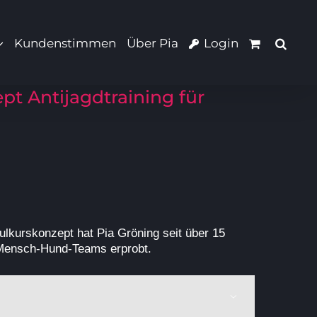
Kundenstimmen
Über Pia
Login
t Antijagdtraining für
ulkurskonzept hat Pia Gröning seit über 15
n Mensch-Hund-Teams erprobt.
