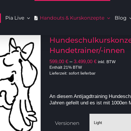
Pia Live
Handouts & Kurskonzepte
Blog
Hundeschulkurskonzep
Hundetrainer/-innen
Preisspanne:
599,00
€
–
3.499,00
€
inkl. BTW
599,00 €
Enthält 21% BTW
Lieferzeit: sofort lieferbar
bis
3.499,00 €
An diesem Antijagdtraining Hundesch
Jahren gefeilt und es ist mit 1000e
Versionen