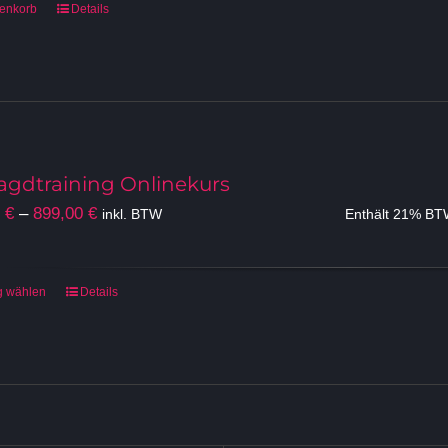
renkorb
Details
jagdtraining Onlinekurs
Preisspanne:
0
€
–
899,00
€
inkl. BTW
Enthält 21% B
249,00 €
bis
899,00 €
Dieses
g wählen
Details
Produkt
weist
mehrere
Varianten
auf.
Die
Optionen