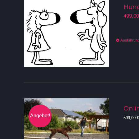
Hund
499,0
Ausführun
Onlin
Angebot!
599,00
€