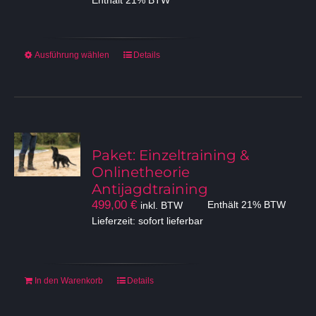
Enthält 21% BTW
bis
899,00 €
Dieses
Ausführung wählen
Details
Produkt
weist
mehrere
Varianten
auf.
Die
Paket: Einzeltraining &
Optionen
Onlinetheorie
können
Antijagdtraining
auf
499,00
€
inkl. BTW
Enthält 21% BTW
der
Lieferzeit: sofort lieferbar
Produktseite
gewählt
werden
In den Warenkorb
Details