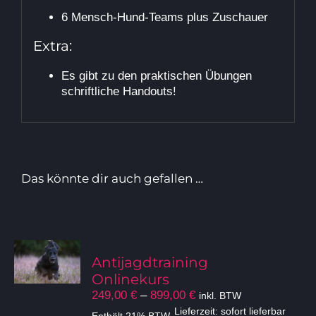
6 Mensch-Hund-Teams plus Zuschauer
Extra:
Es gibt zu den praktischen Übungen
schriftliche Handouts!
Das könnte dir auch gefallen …
Antijagdtraining
Onlinekurs
Preisspanne:
249,00
€
–
899,00
€
inkl. BTW
249,00 €
Lieferzeit: sofort lieferbar