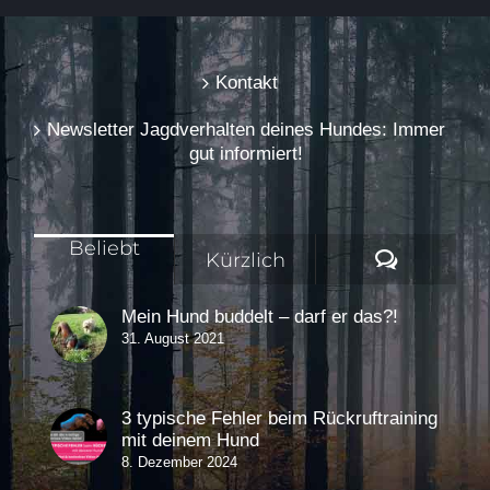
Kontakt
Newsletter Jagdverhalten deines Hundes: Immer
gut informiert!
Beliebt
Komment
Kürzlich
Mein Hund buddelt – darf er das?!
31. August 2021
3 typische Fehler beim Rückruftraining
mit deinem Hund
8. Dezember 2024