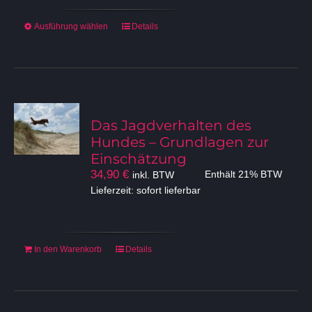
Dieses
Ausführung wählen
Details
Produkt
weist
mehrere
Varianten
auf.
Die
Das Jagdverhalten des
Optionen
Hundes – Grundlagen zur
können
Einschätzung
auf
34,90
€
inkl. BTW
Enthält 21% BTW
der
Lieferzeit: sofort lieferbar
Produktseite
gewählt
werden
In den Warenkorb
Details