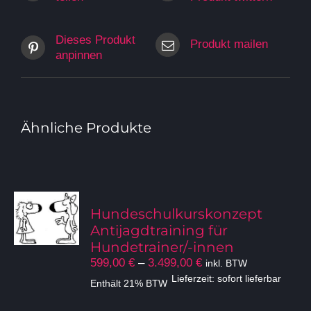
Dieses Produkt
Produkt mailen
anpinnen
Ähnliche Produkte
Hundeschulkurskonzept
Antijagdtraining für
Hundetrainer/-innen
Preisspanne:
599,00
€
–
3.499,00
€
inkl. BTW
599,00 €
Lieferzeit: sofort lieferbar
Enthält 21% BTW
bis
3.499,00 €