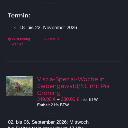
bis
gewählt
380,00 €
werden
Termin:
18. bis 22. November 2026
Dieses
Ausführung
Details
wählen
Produkt
weist
mehrere
Varianten
auf.
Die
Viszla-Spezial-Woche in
Optionen
Siebengewald/NL mit Pia
können
Gröning
auf
Preisspanne:
349,00
€
–
380,00
€
inkl. BTW
der
349,00 €
Enthält 21% BTW
Produktseite
bis
gewählt
380,00 €
werden
02. bis 06. September 2026
: Mittwoch