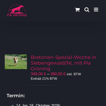
Zum
Inhalt
springen
Bretonen-Spezial-Woche in
Siebengewald/NL mit Pia
Gröning
Preisspanne:
349,00
€
–
380,00
€
inkl. BTW
349,00 €
Enthält 21% BTW
bis
380,00 €
Termin:
14. bis 18. Oktober 2026: