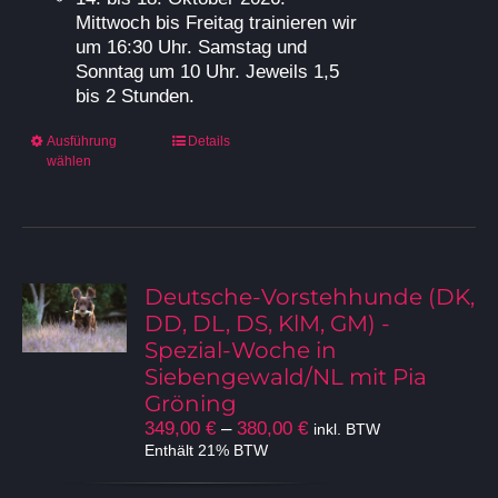
Mittwoch bis Freitag trainieren wir
um 16:30 Uhr. Samstag und
Sonntag um 10 Uhr. Jeweils 1,5
bis 2 Stunden.
Dieses
Ausführung
Details
wählen
Produkt
weist
mehrere
Varianten
auf.
Die
Deutsche-Vorstehhunde (DK,
Optionen
DD, DL, DS, KlM, GM) -
können
Spezial-Woche in
auf
Siebengewald/NL mit Pia
der
Gröning
Produktseite
Preisspanne:
349,00
€
–
380,00
€
inkl. BTW
gewählt
349,00 €
Enthält 21% BTW
werden
bis