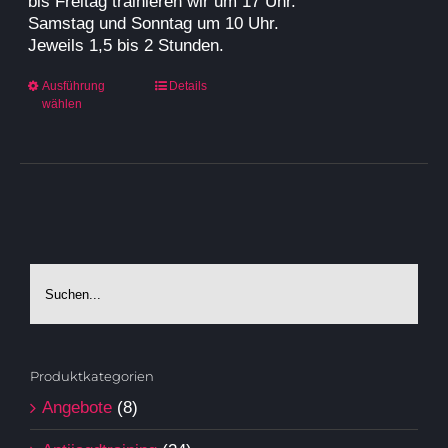
bis Freitag trainieren wir um 17 Uhr.
Samstag und Sonntag um 10 Uhr.
Jeweils 1,5 bis 2 Stunden.
Dieses
Ausführung
Details
wählen
Produkt
weist
mehrere
Varianten
auf.
Die
Optionen
können
auf
der
Produktseite
gewählt
werden
Produktkategorien
Angebote
(8)