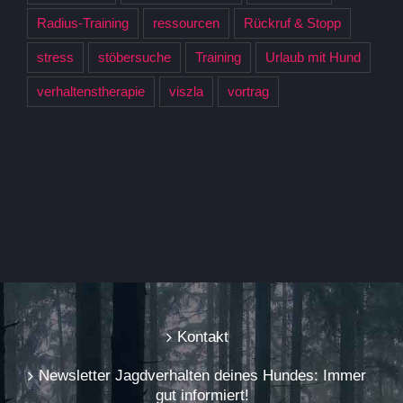
Radius-Training
ressourcen
Rückruf & Stopp
stress
stöbersuche
Training
Urlaub mit Hund
verhaltenstherapie
viszla
vortrag
Kontakt
Newsletter Jagdverhalten deines Hundes: Immer
gut informiert!