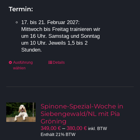
380,00 €
Termin:
17. bis 21. Februar 2027:
Mittwoch bis Freitag trainieren wir
um 16 Uhr. Samstag und Sonntag
um 10 Uhr. Jeweils 1,5 bis 2
Stunden.
Dieses
Ausführung
Details
wählen
Produkt
weist
mehrere
Varianten
auf.
Die
Spinone-Spezial-Woche in
Optionen
Siebengewald/NL mit Pia
können
Gröning
auf
Preisspanne:
349,00
€
–
380,00
€
inkl. BTW
der
349,00 €
Enthält 21% BTW
Produktseite