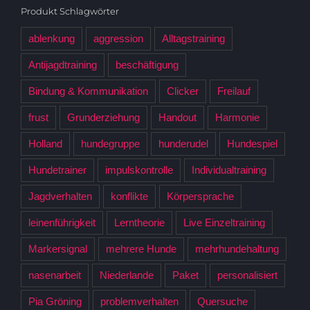
Produkt Schlagwörter
ablenkung
aggression
Alltagstraining
Antijagdtraining
beschäftigung
Bindung & Kommunikation
Clicker
Freilauf
frust
Grunderziehung
Handout
Harmonie
Holland
hundegruppe
hunderudel
Hundespiel
Hundetrainer
impulskontrolle
Individualtraining
Jagdverhalten
konflikte
Körpersprache
leinenführigkeit
Lerntheorie
Live Einzeltraining
Markersignal
mehrere Hunde
mehrhundehaltung
nasenarbeit
Niederlande
Paket
personalisiert
Pia Gröning
problemverhalten
Quersuche