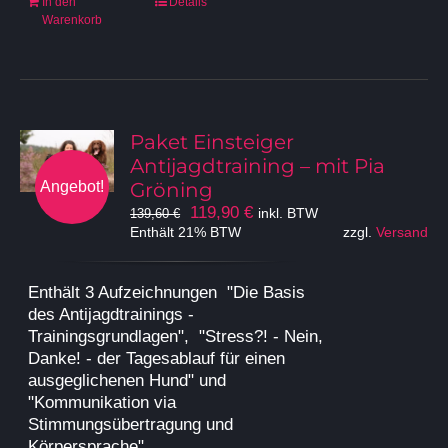
In den
Details
Warenkorb
Paket Einsteiger
Antijagdtraining – mit Pia
Angebot!
Gröning
Ursprünglicher
Aktueller
119,90
€
inkl. BTW
139,60
€
Preis
Preis
Enthält 21% BTW
zzgl.
Versand
war:
ist:
139,60 €
119,90 €.
Enthält 3 Aufzeichnungen "Die Basis
des Antijagdtrainings -
Trainingsgrundlagen", "Stress?! - Nein,
Danke! - der Tagesablauf für einen
ausgeglichenen Hund" und
"Kommunikation via
Stimmungsübertragung und
Körpersprache"