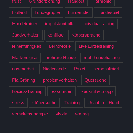
frust
Grunderziehung
Handout
Harmonie
Holland
hundegruppe
hunderudel
Hundespiel
Hundetrainer
impulskontrolle
Individualtraining
Jagdverhalten
konflikte
Körpersprache
leinenführigkeit
Lerntheorie
Live Einzeltraining
Markersignal
mehrere Hunde
mehrhundehaltung
nasenarbeit
Niederlande
Paket
personalisiert
Pia Gröning
problemverhalten
Quersuche
Radius-Training
ressourcen
Rückruf & Stopp
stress
stöbersuche
Training
Urlaub mit Hund
verhaltenstherapie
viszla
vortrag