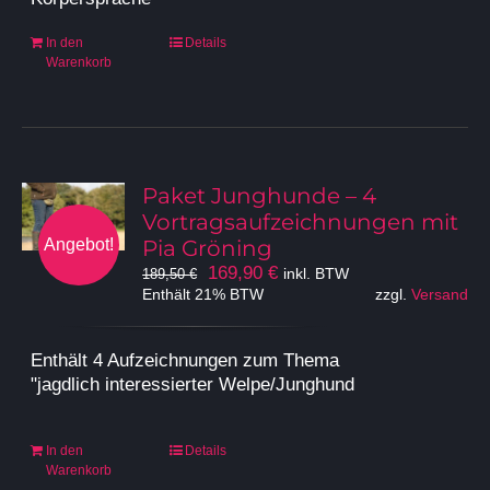
In den
Details
Warenkorb
Paket Junghunde – 4
Vortragsaufzeichnungen mit
Angebot!
Pia Gröning
Ursprünglicher
Aktueller
169,90
€
inkl. BTW
189,50
€
Preis
Preis
Enthält 21% BTW
zzgl.
Versand
war:
ist:
189,50 €
169,90 €.
Enthält 4 Aufzeichnungen zum Thema
"jagdlich interessierter Welpe/Junghund
In den
Details
Warenkorb