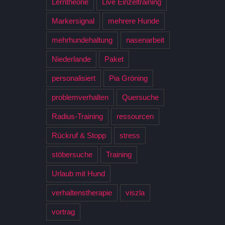
Lerntheorie
Live Einzeltraining
Markersignal
mehrere Hunde
mehrhundehaltung
nasenarbeit
Niederlande
Paket
personalisiert
Pia Gröning
problemverhalten
Quersuche
Radius-Training
ressourcen
Rückruf & Stopp
stress
stöbersuche
Training
Urlaub mit Hund
verhaltenstherapie
viszla
vortrag