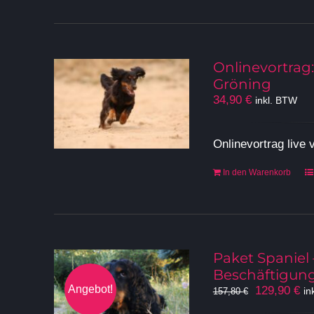
Onlinevortrag:
Gröning
34,90
€
inkl. BTW
Onlinevortrag live
In den Warenkorb
Paket Spaniel
Beschäftigung
Angebot!
Ursprüngli
Ak
129,90
€
in
157,80
€
Preis
Pr