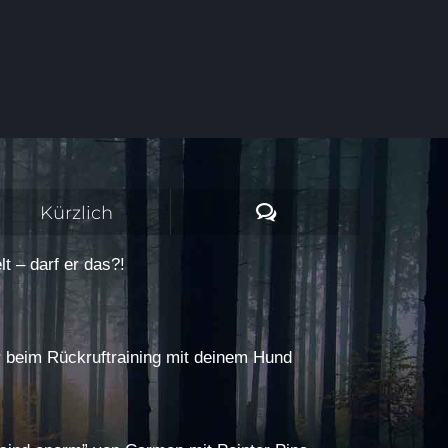
Kommentare
Kürzlich
t – darf er das?!
r beim Rückruftraining mit deinem Hund