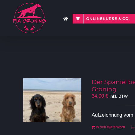
Zum
Inhalt
springen
ONLINEKURSE & CO.
Der Spaniel b
Gröning
34,90
€
inkl. BTW
Aufzeichnung vom
In den Warenkorb