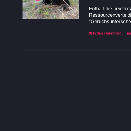
war:
ist
Enthält die beiden 
157,80 €
12
Ressourcenverteidi
"Geruchsuntersche
In den Warenkorb