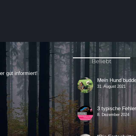
Beliebt
 gut informiert!
Mein Hund buddel
31. August 2021
3 typische Fehle
8. Dezember 2024