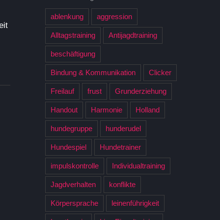
ablenkung
aggression
it
Alltagstraining
Antijagdtraining
beschäftigung
Bindung & Kommunikation
Clicker
Freilauf
frust
Grunderziehung
Handout
Harmonie
Holland
hundegruppe
hunderudel
Hundespiel
Hundetrainer
impulskontrolle
Individualtraining
Jagdverhalten
konflikte
Körpersprache
leinenführigkeit