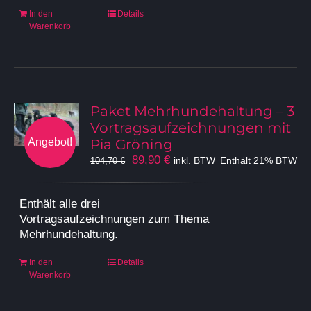
In den
Details
Warenkorb
Paket Mehrhundehaltung – 3
Vortragsaufzeichnungen mit
Angebot!
Pia Gröning
Ursprünglicher
Aktueller
89,90
€
inkl. BTW
Enthält 21% BTW
104,70
€
Preis
Preis
war:
ist:
Enthält alle drei
104,70 €
89,90 €.
Vortragsaufzeichnungen zum Thema
Mehrhundehaltung.
In den
Details
Warenkorb