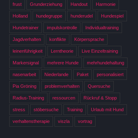
frust
Grunderziehung
Handout
Harmonie
Holland
hundegruppe
hunderudel
Hundespiel
Hundetrainer
impulskontrolle
Individualtraining
Jagdverhalten
konflikte
Körpersprache
leinenführigkeit
Lerntheorie
Live Einzeltraining
Markersignal
mehrere Hunde
mehrhundehaltung
nasenarbeit
Niederlande
Paket
personalisiert
Pia Gröning
problemverhalten
Quersuche
Radius-Training
ressourcen
Rückruf & Stopp
stress
stöbersuche
Training
Urlaub mit Hund
verhaltenstherapie
viszla
vortrag