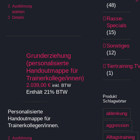
(48)
Dieses
Ausführung
wählen
Produkt
Details
Rasse-
weist
Specials
mehrere
(15)
Varianten
auf.
Sonstiges
Die
(12)
Optionen
Grunderziehung
können
(personalisierte
Tiertraining.T
auf
Handoutmappe für
(1)
der
Trainerkollege/innen)
Produktseite
2.039,00
€
inkl. BTW
gewählt
Enthält 21% BTW
werden
Produkt
Schlagwörter
Personalisierte
ablenkung
Handoutmappe für
Trainerkollegen/innen.
aggression
Alltagstraining
Dieses
Ausführung