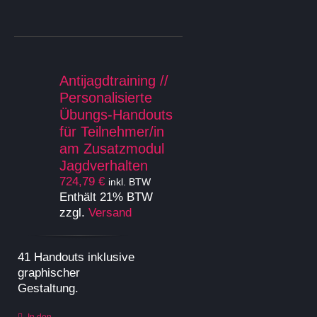
weist
mehrere
Varianten
auf.
Die
Optionen
Antijagdtraining //
können
Personalisierte
auf
Übungs-Handouts
der
für Teilnehmer/in
Produktseite
am Zusatzmodul
gewählt
Jagdverhalten
werden
724,79
€
inkl. BTW
Enthält 21% BTW
zzgl.
Versand
41 Handouts inklusive
graphischer
Gestaltung.