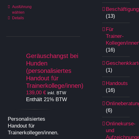
Dieses
Ausführung
Beschäftigung
wählen
Produkt
(13)
Details
weist
mehrere
Für
Varianten
Trainer-
auf.
Kollegen/inne
Die
(16)
Optionen
Geräuschangst bei
können
Hunden
Geschenkkart
auf
(1)
(personalisiertes
der
Handout für
Produktseite
Handouts
Trainerkollege/innen)
gewählt
(16)
139,00
€
inkl. BTW
werden
Enthält 21% BTW
Onlineberatun
(6)
Personalisiertes
Onlinekurse-
Handout für
und
Trainerkollegen/innen.
Aufzeichnung