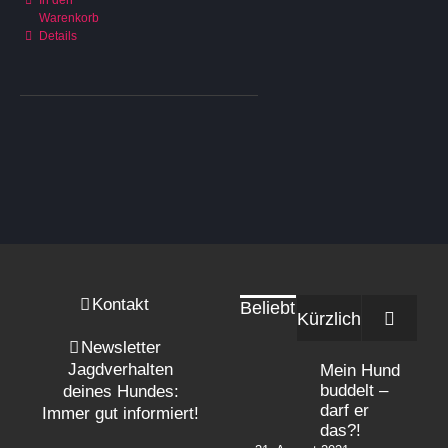
In den
Warenkorb
Details
Kontakt
Beliebt
Komme
Kürzlich
Newsletter
Jagdverhalten
Mein Hund
buddelt –
deines Hundes:
darf er
Immer gut informiert!
das?!