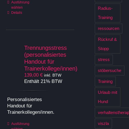
Dieses
Ausführung
wählen
Radius-
Produkt
Details
weist
Training
mehrere
Varianten
ressourcen
auf.
Rückruf &
Die
Optionen
Trennungsstress
Stopp
können
(personalisiertes
auf
stress
Handout für
der
Trainerkollege/innen)
stöbersuche
Produktseite
139,00
€
inkl. BTW
gewählt
Enthält 21% BTW
Training
werden
Urlaub mit
Personalisiertes
Hund
Handout für
Trainerkollegen/innen.
verhaltenstherap
viszla
Dieses
Ausführung