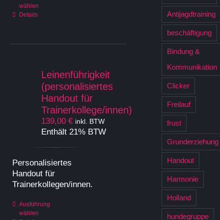
wählen
Produkt
Antijagdtraining
Details
weist
mehrere
beschäftigung
Varianten
auf.
Bindung &
Die
Kommunikation
Optionen
Leinenführigkeit
können
(personalisiertes
Clicker
auf
Handout für
Freilauf
der
Trainerkollege/innen)
Produktseite
139,00
€
inkl. BTW
frust
gewählt
Enthält 21% BTW
werden
Grunderziehung
Handout
Personalisiertes
Handout für
Harmonie
Trainerkollegen/innen.
Holland
Dieses
Ausführung
wählen
Produkt
hundegruppe