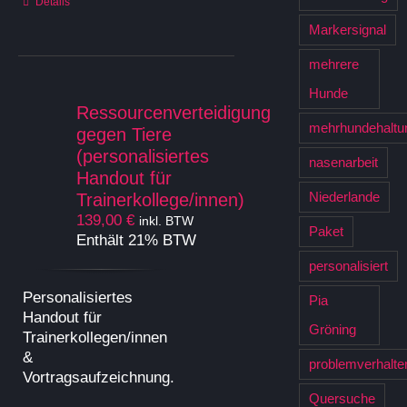
Details
weist
mehrere
Markersignal
Varianten
mehrere
auf.
Die
Hunde
Optionen
Ressourcenverteidigung
mehrhundehaltu
können
gegen Tiere
auf
(personalisiertes
nasenarbeit
der
Handout für
Produktseite
Niederlande
Trainerkollege/innen)
gewählt
139,00
€
inkl. BTW
werden
Paket
Enthält 21% BTW
personalisiert
Personalisiertes
Pia
Handout für
Gröning
Trainerkollegen/innen
&
problemverhalte
Vortragsaufzeichnung.
Quersuche