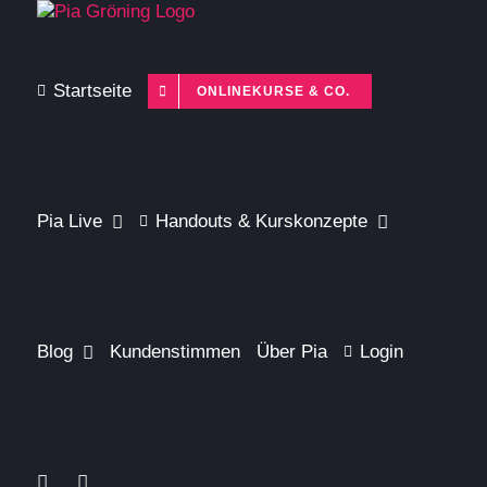
Zum
Inhalt
springen
Startseite
ONLINEKURSE & CO.
Pia Live
Handouts & Kurskonzepte
Blog
Kundenstimmen
Über Pia
Login