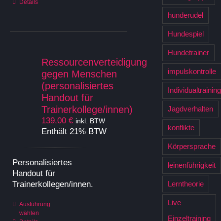
Details
weist
hunderudel
mehrere
Varianten
Hundespiel
auf.
Die
Hundetrainer
Optionen
Ressourcenverteidigung
können
impulskontrolle
gegen Menschen
auf
(personalisiertes
Individualtraining
der
Handout für
Produktseite
Trainerkollege/innen)
Jagdverhalten
gewählt
139,00
€
inkl. BTW
werden
konflikte
Enthält 21% BTW
Körpersprache
Personalisiertes
leinenführigkeit
Handout für
Trainerkollegen/innen.
Lerntheorie
Live
Dieses
Ausführung
wählen
Produkt
Einzeltraining