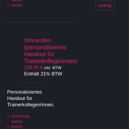
wählen
Produkt
vortrag
Details
weist
mehrere
Varianten
auf.
Die
Optionen
Umrunden
können
(personalisiertes
auf
Handout für
der
Trainerkollege/innen)
Produktseite
139,00
€
inkl. BTW
gewählt
Enthält 21% BTW
werden
Personalisiertes
Handout für
Trainerkollegen/innen.
Dieses
Ausführung
wählen
Produkt
Details