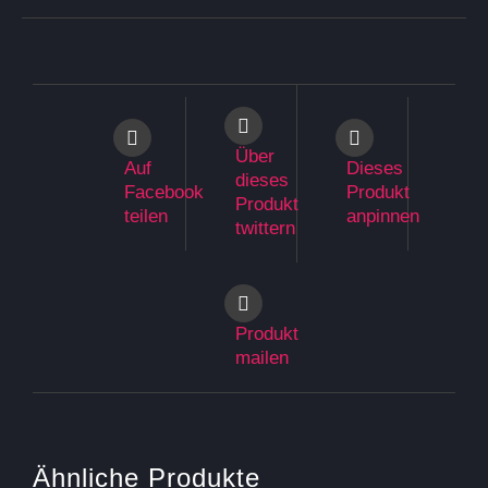
weist
mehrere
Varianten
auf.
Die
Optionen
können
Über
Auf
Dieses
auf
dieses
Facebook
Produkt
der
Produkt
teilen
anpinnen
Produktseite
twittern
gewählt
werden
Produkt
mailen
Ähnliche Produkte