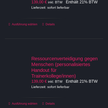
139,00
€
Enthält 21% BTW
inkl. BTW
Lieferzeit: sofort lieferbar
Dieses
Ausführung wählen
Details
Produkt
weist
mehrere
Varianten
auf.
Die
Ressourcenverteidigung gegen
Optionen
Menschen (personalisiertes
können
Handout für
auf
Trainerkollege/innen)
der
139,00
€
Enthält 21% BTW
inkl. BTW
Produktseite
Lieferzeit: sofort lieferbar
gewählt
werden
Dieses
Ausführung wählen
Details