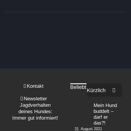
Produkt
weist
mehrere
Varianten
auf.
Die
Optionen
können
auf
der
Produktseite
gewählt
werden
Kontakt
Beliebt
Komme
Kürzlich
Newsletter
Jagdverhalten
Mein Hund
buddelt –
deines Hundes:
darf er
Immer gut informiert!
das?!
31. August 2021