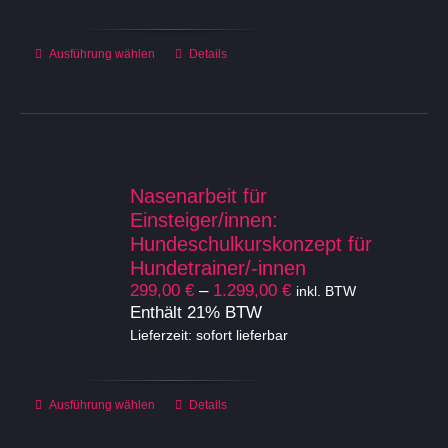
1.799,00 €
werden
Dieses
Ausführung wählen
Details
Produkt
weist
mehrere
Varianten
auf.
Die
Nasenarbeit für
Optionen
Einsteiger/innen:
können
Hundeschulkurskonzept für
auf
Hundetrainer/-innen
der
Preisspanne:
299,00
€
–
1.299,00
€
inkl. BTW
Produktseite
299,00 €
Enthält 21% BTW
gewählt
bis
Lieferzeit: sofort lieferbar
werden
1.299,00 €
Dieses
Ausführung wählen
Details
Produkt