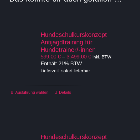
Hundeschulkurskonzept
Antijagdtraining für
Hundetrainer/-innen
Preisspanne:
599,00
€
–
3.499,00
€
inkl. BTW
599,00 €
Enthält 21% BTW
bis
Lieferzeit: sofort lieferbar
3.499,00 €
Dieses
Ausführung wählen
Details
Produkt
weist
mehrere
Varianten
auf.
Die
Hundeschulkurskonzept