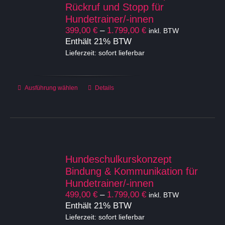
Optionen
Rückruf und Stopp für
können
Hundetrainer/-innen
auf
Preisspanne:
399,00
€
–
1.799,00
€
inkl. BTW
der
399,00 €
Enthält 21% BTW
Produktseite
bis
Lieferzeit: sofort lieferbar
gewählt
1.799,00 €
werden
Dieses
Ausführung wählen
Details
Produkt
weist
mehrere
Varianten
auf.
Die
Hundeschulkurskonzept
Optionen
Bindung & Kommunikation für
können
Hundetrainer/-innen
auf
Preisspanne:
499,00
€
–
1.799,00
€
inkl. BTW
der
499,00 €
Enthält 21% BTW
Produktseite
bis
Lieferzeit: sofort lieferbar
gewählt