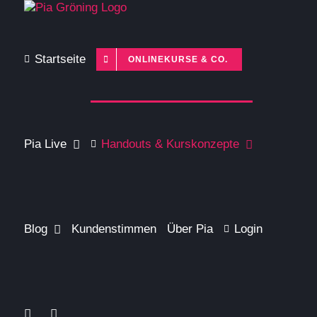
Zum
Inhalt
springen
Startseite
ONLINEKURSE & CO.
Pia Live
Handouts & Kurskonzepte
Blog
Kundenstimmen
Über Pia
Login