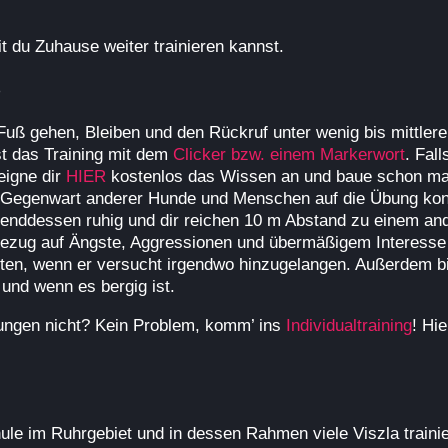
t du Zuhause weiter trainieren kannst.
e
 Fuß gehen, Bleiben und den Rückruf unter wenig bis mittler
t das Training mit dem
Clicker bzw. einem Markerwort
. Fal
 eigne dir
HIER
kostenlos das Wissen an und baue schon mal
 Gegenwart anderer Hunde und Menschen auf die Übung konz
hrenddessen ruhig und dir reichen 10 m Abstand zu einem 
ezug auf Ängste, Aggressionen und übermäßigem Interesse
ten, wenn er versucht irgendwo hinzugelangen. Außerdem bis
 und wenn es bergig ist.
zungen nicht? Kein Problem, komm’ ins
Individualtraining
! Hi
ule im Ruhrgebiet und in dessen Rahmen viele Viszla trainie