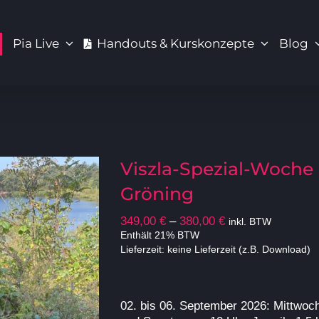
Pia Live
Handouts & Kurskonzepte
Blog
Viszla-Spezial-Woche
Gröning
Preisspanne:
349,00
€
–
380,00
€
inkl. BTW
349,00 €
Enthält 21% BTW
Lieferzeit: keine Lieferzeit (z.B. Download)
bis
380,00 €
02. bis 06. September 2026
: Mittwoc