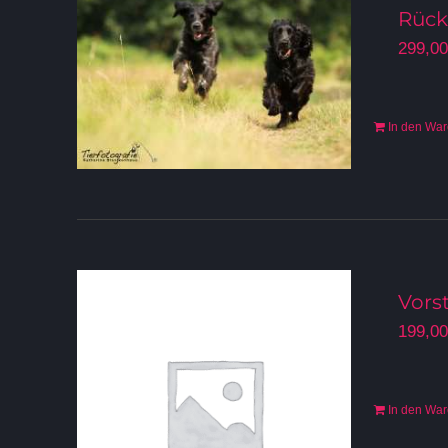
Rück
299,0
In den Wa
Vors
199,0
In den Wa