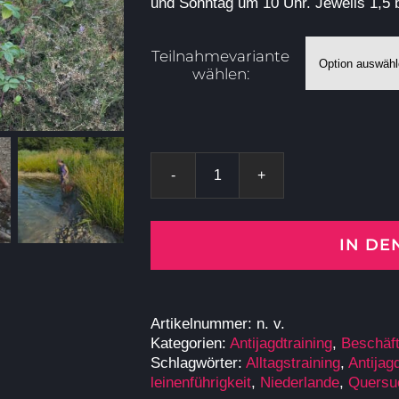
und Sonntag um 10 Uhr. Jeweils 1,5 
Teilnahmevariante
wählen:
Viszla-
Spezial-
Woche
in
IN D
Siebengewald/NL
mit
Pia
Gröning
Artikelnummer:
n. v.
Menge
Kategorien:
Antijagdtraining
,
Beschäf
Schlagwörter:
Alltagstraining
,
Antijag
leinenführigkeit
,
Niederlande
,
Quersu