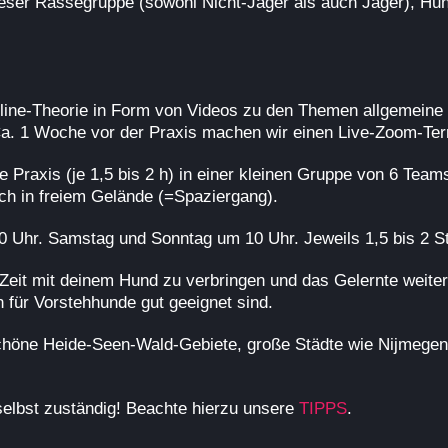
ieser Rassegruppe (sowohl Nicht-Jäger als auch Jäger), Hun
line-Theorie in Form von Videos zu den Themen allgemeine 
 Ca. 1 Woche vor der Praxis machen wir einen Live-Zoom-Ter
 Praxis (je 1,5 bis 2 h) in einer kleinen Gruppe von 6 Team
uch in freiem Gelände (=Spaziergang).
.00 Uhr. Samstag und Sonntag um 10 Uhr. Jeweils 1,5 bis 2 S
 Zeit mit deinem Hund zu verbringen und das Gelernte weiter 
 für Vorstehhunde gut geeignet sind.
chöne Heide-Seen-Wald-Gebiete, große Städte wie Nijmegen –
 selbst zuständig! Beachte hierzu unsere
TIPPS
.