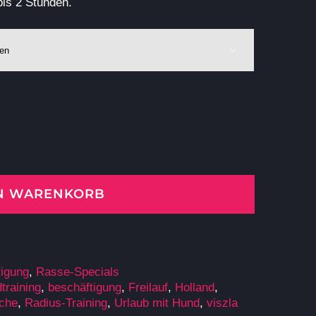
bis 2 Stunden.

EN WARENKORB
tigung
,
Rasse-Specials
dtraining
,
beschäftigung
,
Freilauf
,
Holland
,
che
,
Radius-Training
,
Urlaub mit Hund
,
viszla