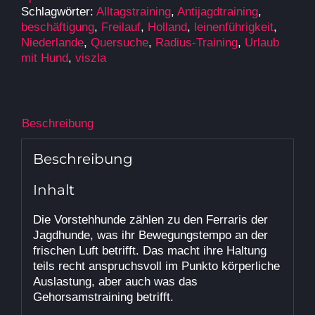
Woche
Schlagwörter:
Alltagstraining
,
Antijagdtraining
,
in
beschäftigung
,
Freilauf
,
Holland
,
leinenführigkeit
,
Siebengewald/NL
Niederlande
,
Quersuche
,
Radius-Training
,
Urlaub
mit
mit Hund
,
viszla
Pia
Gröning
[Digital]
Menge
Beschreibung
Beschreibung
Inhalt
Die Vorstehhunde zählen zu den Ferraris der
Jagdhunde, was ihr Bewegungstempo an der
frischen Luft betrifft. Das macht ihre Haltung
teils recht anspruchsvoll im Punkto körperliche
Auslastung, aber auch was das
Gehorsamstraining betrifft.