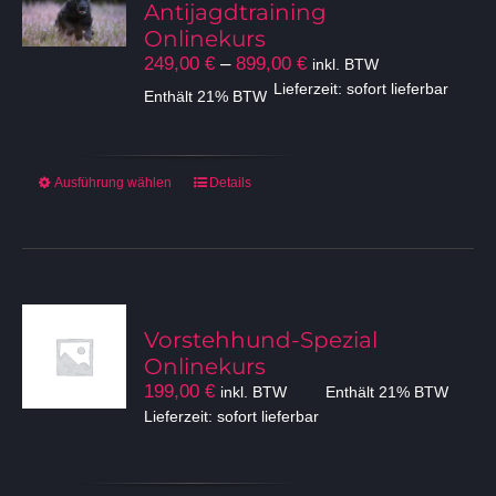
Antijagdtraining
Onlinekurs
Preisspanne:
249,00
€
–
899,00
€
inkl. BTW
249,00 €
Lieferzeit: sofort lieferbar
Enthält 21% BTW
bis
899,00 €
Dieses
Ausführung wählen
Details
Produkt
weist
mehrere
Varianten
auf.
Die
Vorstehhund-Spezial
Optionen
Onlinekurs
können
199,00
€
inkl. BTW
Enthält 21% BTW
auf
Lieferzeit: sofort lieferbar
der
Produktseite
gewählt