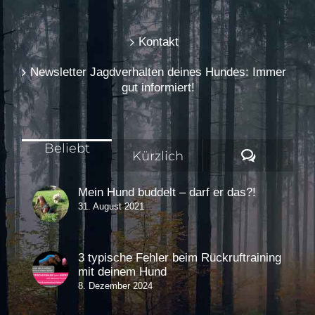
Kontakt
Newsletter Jagdverhalten deines Hundes: Immer
gut informiert!
Beliebt
Komment
Kürzlich
Mein Hund buddelt – darf er das?!
31. August 2021
3 typische Fehler beim Rückruftraining
mit deinem Hund
8. Dezember 2024