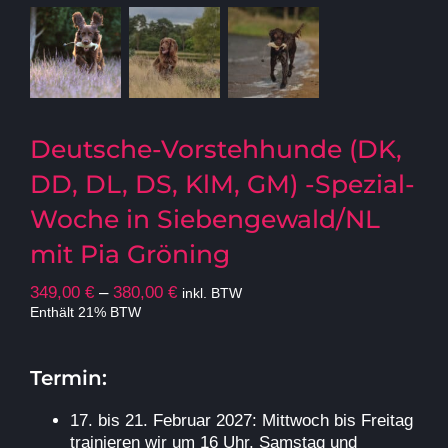
Deutsche-Vorstehhunde (DK,
DD, DL, DS, KlM, GM) -Spezial-
Woche in Siebengewald/NL
mit Pia Gröning
Preisspanne:
349,00
€
–
380,00
€
inkl. BTW
349,00 €
Enthält 21% BTW
bis
380,00 €
Termin:
17. bis 21. Februar 2027: Mittwoch bis Freitag
trainieren wir um 16 Uhr. Samstag und