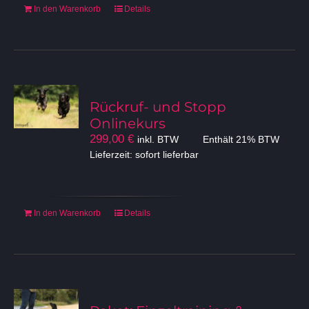
werden
In den Warenkorb
Details
Rückruf- und Stopp
Onlinekurs
299,00
€
inkl. BTW
Enthält 21% BTW
Lieferzeit: sofort lieferbar
In den Warenkorb
Details