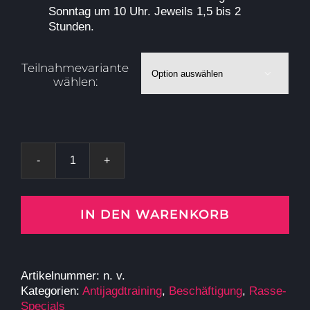
Sonntag um 10 Uhr. Jeweils 1,5 bis 2
Stunden.
Teilnahmevariante

wählen:
Deutsche-
Vorstehhunde
(DK,
DD,
IN DEN WARENKORB
DL,
DS,
KlM,
GM)
Artikelnummer:
n. v.
-
Kategorien:
Antijagdtraining
,
Beschäftigung
,
Rasse-
Spezial-
Specials