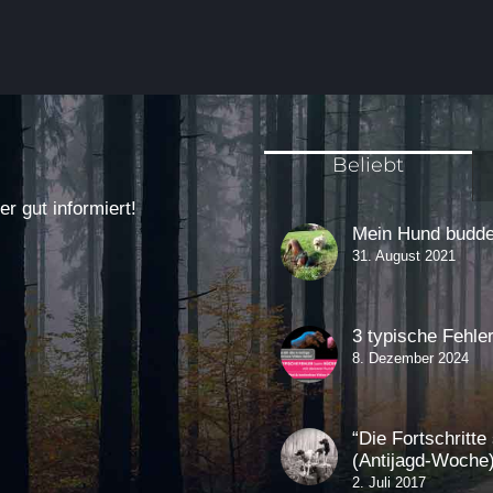
Beliebt
 gut informiert!
Mein Hund buddel
31. August 2021
3 typische Fehle
8. Dezember 2024
“Die Fortschritt
(Antijagd-Woche
2. Juli 2017