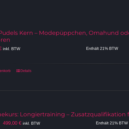
Pudels Kern – Modepüppchen, Omahund ode
ren
€
inkl. BTW
Enthält 21% BTW
renkorb
Details
ekurs: Longiertraining – Zusatzqualifikation
Ursprünglicher
Aktueller
499,00
€
inkl. BTW
Enthält 21% BTW