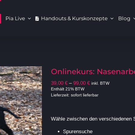
Pia Live
Handouts & Kurskonzepte
Blog
Onlinekurs: Nasenarb
Preisspanne:
39,00
€
–
99,00
€
inkl. BTW
39,00 €
Enthält 21% BTW
Lieferzeit: sofort lieferbar
bis
99,00 €
Wähle zwischen den verschiedenen 
Spurensuche