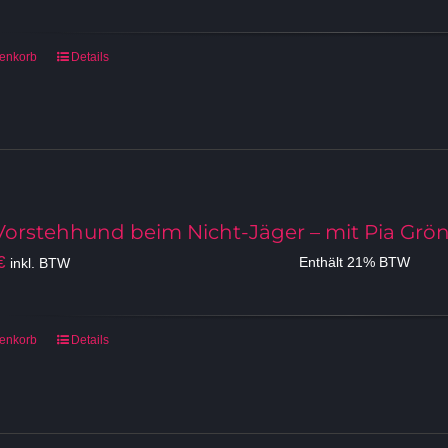
Preis
Preis
war:
ist:
599,00 €
499,00 €.
renkorb
Details
Vorstehhund beim Nicht-Jäger – mit Pia Grö
€
inkl. BTW
Enthält 21% BTW
renkorb
Details