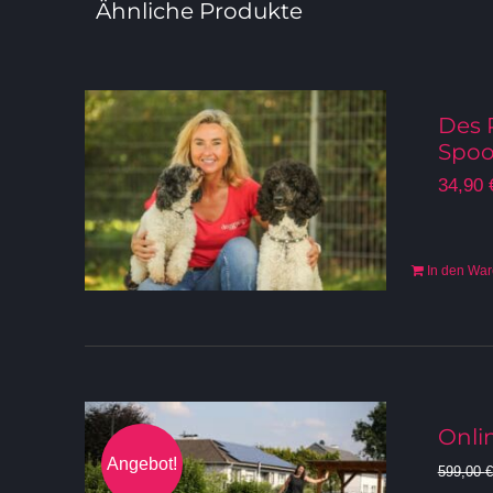
Ähnliche Produkte
Des 
Spoo
34,90
In den Wa
Onlin
Angebot!
599,00
€