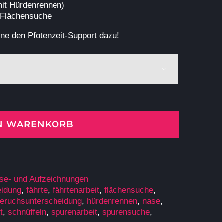
it Hürdenrennen)
/Flächensuche
ne den Pfotenzeit-Support dazu!

EN WARENKORB
se- und Aufzeichnungen
eidung
,
fährte
,
fährtenarbeit
,
flächensuche
,
eruchsunterscheidung
,
hürdenrennen
,
nase
,
t
,
schnüffeln
,
spurenarbeit
,
spurensuche
,