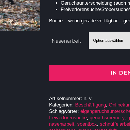
Geruchsunterscheidung (auch m
Freiverlorensuche/Stöbersuche
Buche – wenn gerade verfügbar – ger
Nasenarbeit
IN D
Artikelnummer:
n. v.
Kategorien:
Beschäftigung
,
Onlinekur
Schlagwörter:
eigengeruchsuntersch
freiverlorensuche
,
geruchsmemory
,
g
nasenarbeit
,
scentbox
,
schnüffelarbei