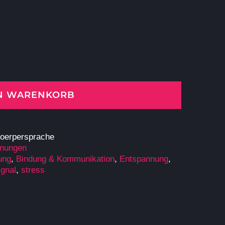
EN WARENKORB
oerpersprache
hnungen
ung
,
Bindung & Kommunikation
,
Entspannung
,
gnal
,
stress