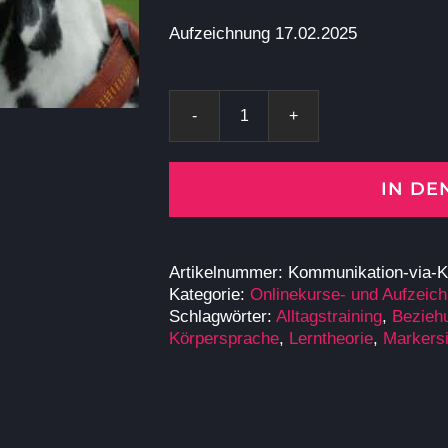
Aufzeichnung 17.02.2025
Kommunikation
via
Körpersprache
IN D
und
Stimmungsübertragung
-
Aufzeichnung
Artikelnummer:
Kommunikation-via-K
mit
Kategorie:
Onlinekurse- und Aufzeic
Pia
Schlagwörter:
Alltagstraining
,
Bezieh
Gröning
Körpersprache
,
Lerntheorie
,
Markersi
Menge