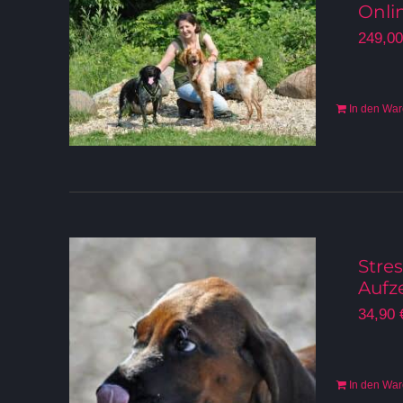
Onli
249,0
In den Wa
Stre
Aufz
34,90
In den Wa