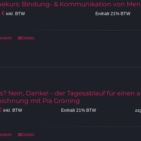
nekurs: Bindung- & Kommunikation von Me
Produktseite
gewählt
0
€
inkl. BTW
Enthält 21% BTW
werden
renkorb
Details
ss? Nein, Danke! – der Tagesablauf für einen
eichnung mit Pia Gröning
€
inkl. BTW
Enthält 21% BTW
zz
renkorb
Details