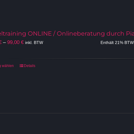
eltraining ONLINE / Onlineberatung durch Pi
Preisspanne:
€
–
99,00
€
inkl. BTW
Enthält 21% BTW
50,00 €
bis
99,00 €
Dieses
g wählen
Details
Produkt
weist
mehrere
Varianten
auf.
Die
Optionen
können
auf
der