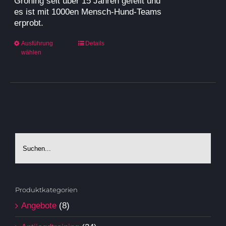
Gröning seit über 15 Jahren gefeilt und
es ist mit 1000en Mensch-Hund-Teams
erprobt.
Dieses
Ausführung
Details
wählen
Produkt
weist
mehrere
Varianten
auf.
Die
Optionen
können
auf
der
Produktseite
gewählt
werden
Produktkategorien
Angebote
(8)