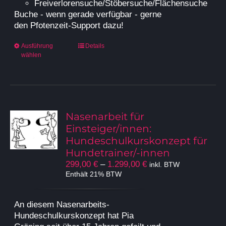
Freiverlorensuche/Stöbersuche/Flächensuche
Buche - wenn gerade verfügbar - gerne
den Pfotenzeit-Support dazu!
Dieses
Ausführung
Details
wählen
Produkt
weist
mehrere
Varianten
auf.
Die
Nasenarbeit für
Optionen
Einsteiger/innen:
können
Hundeschulkurskonzept für
auf
Hundetrainer/-innen
der
Preisspanne:
299,00
€
–
1.299,00
€
inkl. BTW
Produktseite
299,00 €
Enthält 21% BTW
gewählt
bis
werden
1.299,00 €
An diesem Nasenarbeits-
Hundeschulkurskonzept hat Pia