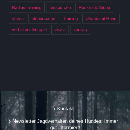
Radius-Training
ressourcen
Rückruf & Stopp
stress
stöbersuche
Training
Urlaub mit Hund
verhaltenstherapie
viszla
vortrag
Kontakt
Newsletter Jagdverhalten deines Hundes: Immer
gut informiert!