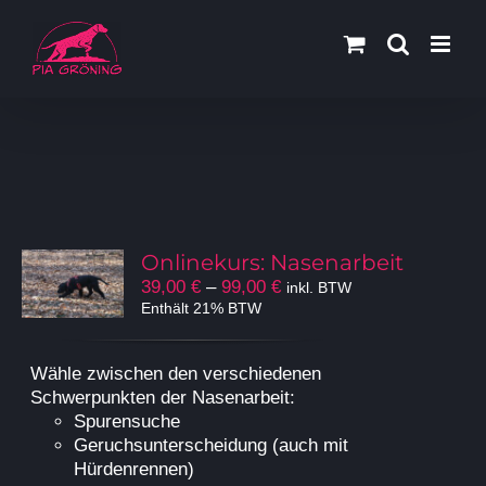
Zum
Inhalt
springen
Onlinekurs: Nasenarbeit
Preisspanne:
39,00
€
–
99,00
€
inkl. BTW
39,00 €
Enthält 21% BTW
bis
99,00 €
Wähle zwischen den verschiedenen
Schwerpunkten der Nasenarbeit:
Spurensuche
Geruchsunterscheidung (auch mit
Hürdenrennen)