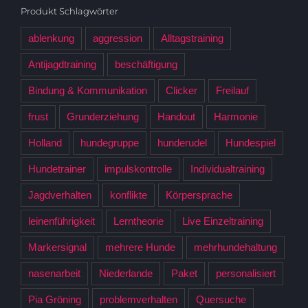
Produkt Schlagwörter
ablenkung
aggression
Alltagstraining
Antijagdtraining
beschäftigung
Bindung & Kommunikation
Clicker
Freilauf
frust
Grunderziehung
Handout
Harmonie
Holland
hundegruppe
hunderudel
Hundespiel
Hundetrainer
impulskontrolle
Individualtraining
Jagdverhalten
konflikte
Körpersprache
leinenführigkeit
Lerntheorie
Live Einzeltraining
Markersignal
mehrere Hunde
mehrhundehaltung
nasenarbeit
Niederlande
Paket
personalisiert
Pia Gröning
problemverhalten
Quersuche