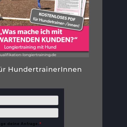
r HundertrainerInnen
ige deine Anfrage.
*