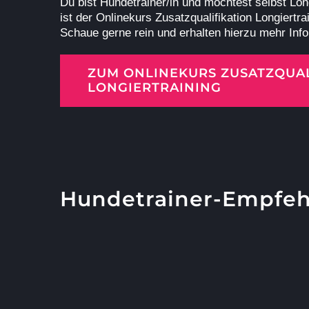
Du bist Hundetrainer/in und möchtest selbst Lo
ist der Onlinekurs Zusatzqualifikation Longiertra
Schaue gerne rein und erhalten hierzu mehr Inf
ZUM ONLINEKURS ZUSATZQUAL
LONGIERTRAINING
Hundetrainer-Empfehl