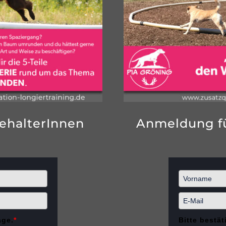
ehalterInnen
Anmeldung fü
age.
*
Bitte bestät