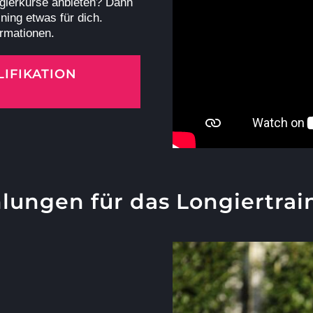
ngierkurse anbieten? Dann
ining etwas für dich.
ormationen.
IFIKATION
ungen für das Longiertrai