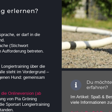
ng erlernen?
rache, er darf in die
nd.
ache (Stichwort
h Aufforderung betreten.
 Longiertraining über die
lle steht im Vordergrund –
eigenen Hund: gemeinsam
Du möchtes
erfahren?
.
die Onlineversion (ab
Im Artikel: Spaß & Be
tung von Pia Gröning
viele Informationen 
ie Sportart Longiertraining
standen.