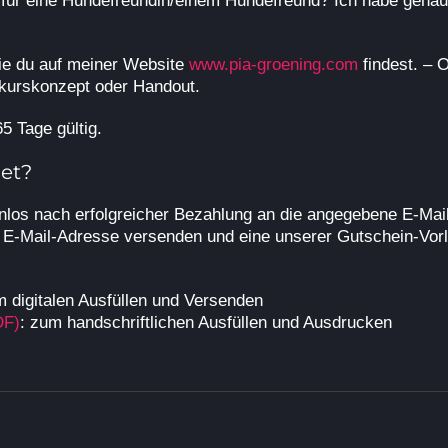
r eine Hundefreundin/einem Hundefreund? Ich habe genau d
 die du auf meiner Website
www.pia-groening.com
findest. – 
kurskonzept oder Handout.
5 Tage gültig.
et?
nlos nach erfolgreicher Bezahlung an die angegebene E-Ma
e E-Mail-Adresse versenden und eine unserer Gutschein-Vor
m digitalen Ausfüllen und Versenden
DF)
: zum handschriftlichen Ausfüllen und Ausdrucken