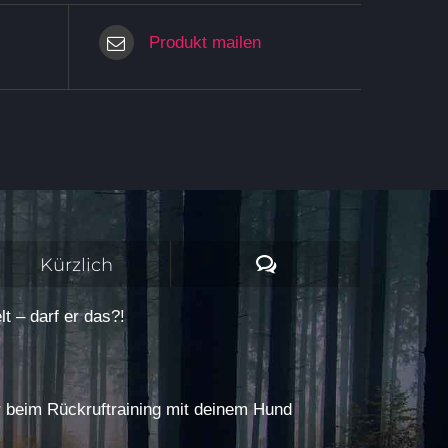
Produkt mailen
Kommentare
Kürzlich
t – darf er das?!
r beim Rückruftraining mit deinem Hund