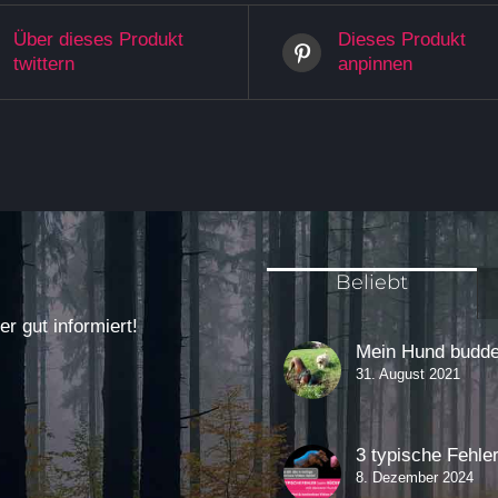
Über dieses Produkt
Dieses Produkt
twittern
anpinnen
Beliebt
 gut informiert!
Mein Hund buddel
31. August 2021
3 typische Fehle
8. Dezember 2024