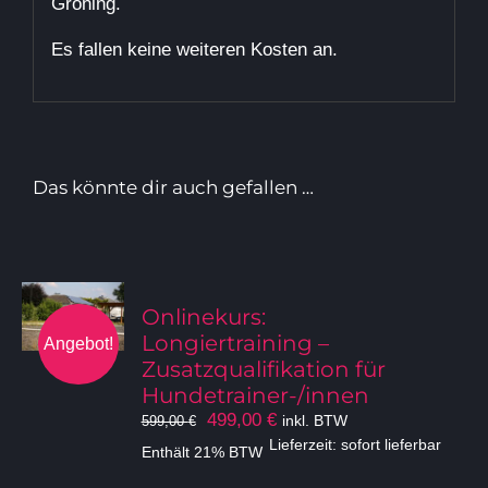
Gröning.
Es fallen keine weiteren Kosten an.
Das könnte dir auch gefallen …
Onlinekurs:
Longiertraining –
Angebot!
Zusatzqualifikation für
Hundetrainer-/innen
Ursprünglicher
Aktueller
499,00
€
inkl. BTW
599,00
€
Preis
Preis
Lieferzeit: sofort lieferbar
Enthält 21% BTW
war:
ist: