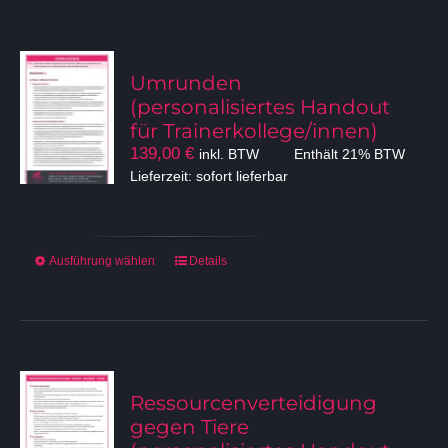
Umrunden
(personalisiertes Handout
für Trainerkollege/innen)
139,00
€
inkl. BTW
Enthält 21% BTW
Lieferzeit: sofort lieferbar
Dieses
Ausführung wählen
Details
Produkt
weist
mehrere
Varianten
auf.
Die
Ressourcenverteidigung
Optionen
gegen Tiere
können