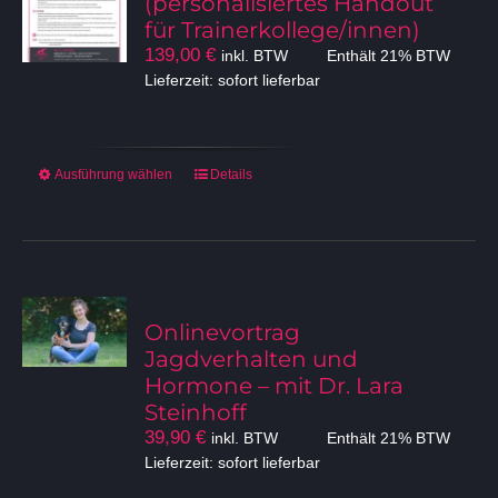
(personalisiertes Handout
auf
für Trainerkollege/innen)
der
139,00
€
inkl. BTW
Enthält 21% BTW
Produktseite
Lieferzeit: sofort lieferbar
gewählt
werden
Dieses
Ausführung wählen
Details
Produkt
weist
mehrere
Varianten
auf.
Die
Onlinevortrag
Optionen
Jagdverhalten und
können
Hormone – mit Dr. Lara
auf
Steinhoff
der
39,90
€
inkl. BTW
Enthält 21% BTW
Produktseite
Lieferzeit: sofort lieferbar
gewählt
werden