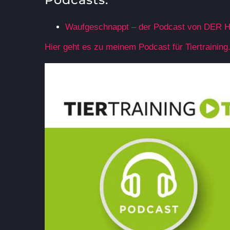
Waufgeschnappt – der Podcast von DER H
Hier geht es zu meinem Podcast für Tiertraining.