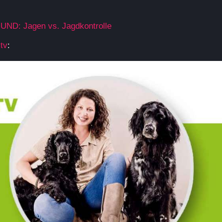
UND: Jagen vs. Jagdkontrolle
tv
: