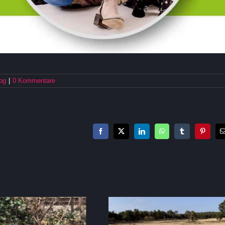
og
|
0 Kommentare
Facebook
X
LinkedIn
WhatsApp
Tumblr
Pinteres