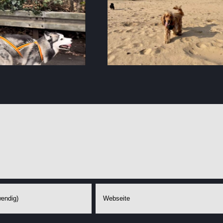
 hat
Hund am Fahrrad –
eim
einige Tipps
g?