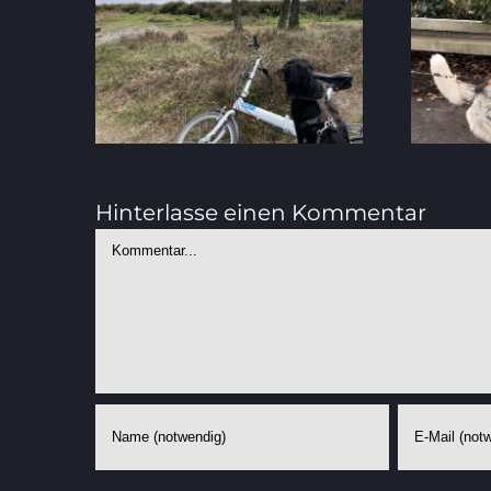
Antijagdtraining
Welche Hobbys
Onlinekurs von
dein Hund b
Hanna K. mit Husky
Spaziergan
Sky
Hinterlasse einen Kommentar
Kommentar