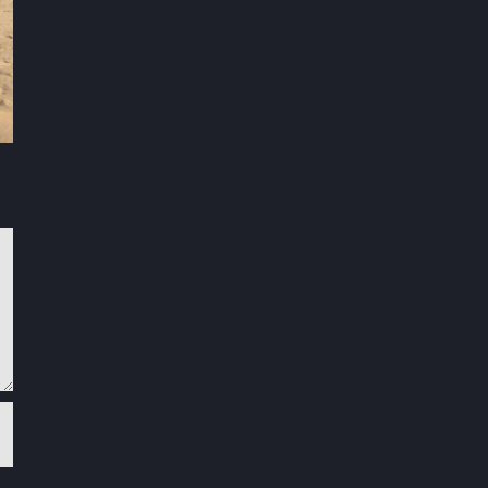
Antijagdtraining
Welche Hobbys h
Onlinekurs von
dein Hund beim
Hanna K. mit Husky
Spaziergang?
Sky