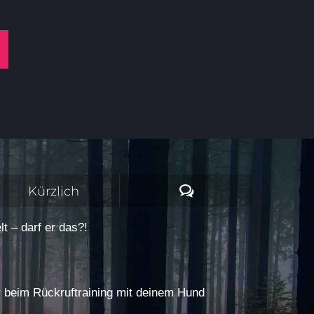
Kommentare
Kürzlich
t – darf er das?!
r beim Rückruftraining mit deinem Hund