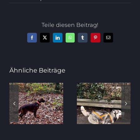
Teile diesen Beitrag!
Facebook
X
LinkedIn
WhatsApp
Tumblr
Pinterest
E-
Mail
Ähnliche Beiträge
Feedback von
Feedback zum
Sabrina R. mit
Antijagdtraining
Irish Setter
Onlinekurs
Greta
von Hanna K.
(wöchentlicher
mit Husky Sky
Antijagd-Kurs)