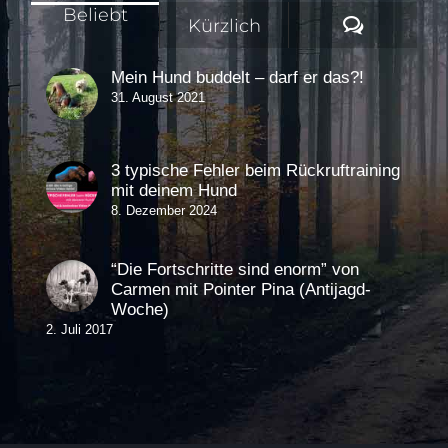
Beliebt
Komment
Kürzlich
Mein Hund buddelt – darf er das?!
31. August 2021
3 typische Fehler beim Rückruftraining
mit deinem Hund
8. Dezember 2024
“Die Fortschritte sind enorm” von
Carmen mit Pointer Pina (Antijagd-
Woche)
2. Juli 2017