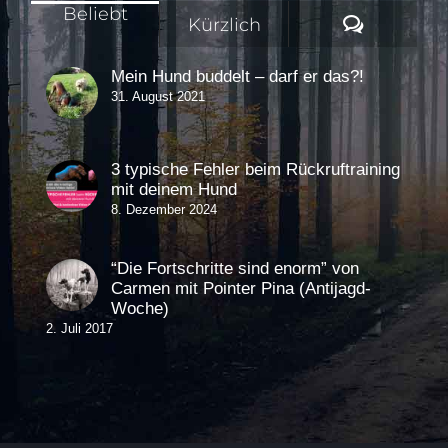
Beliebt
Komment
Kürzlich
Mein Hund buddelt – darf er das?!
31. August 2021
3 typische Fehler beim Rückruftraining
mit deinem Hund
8. Dezember 2024
“Die Fortschritte sind enorm” von
Carmen mit Pointer Pina (Antijagd-
Woche)
2. Juli 2017