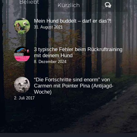
Beliebt
Komment
Kürzlich
Mein Hund buddelt – darf er das?!
31. August 2021
3 typische Fehler beim Rückruftraining
mit deinem Hund
8. Dezember 2024
“Die Fortschritte sind enorm” von
Carmen mit Pointer Pina (Antijagd-
Woche)
2. Juli 2017