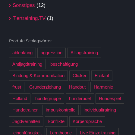
Sonstiges
(12)
Tiertraining.TV
(1)
Produkt Schlagwörter
ablenkung
aggression
Alltagstraining
Antijagdtraining
beschäftigung
Bindung & Kommunikation
Clicker
Freilauf
frust
Grunderziehung
Handout
Harmonie
Holland
hundegruppe
hunderudel
Hundespiel
Hundetrainer
impulskontrolle
Individualtraining
Jagdverhalten
konflikte
Körpersprache
leinenführigkeit
Lerntheorie
Live Einzeltraining