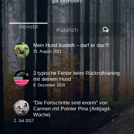
gut informiert!
Beliebt
Komment
Kürzlich
Mein Hund buddelt – darf er das?!
31. August 2021
3 typische Fehler beim Rückruftraining
mit deinem Hund
8. Dezember 2024
“Die Fortschritte sind enorm” von
Carmen mit Pointer Pina (Antijagd-
Woche)
2. Juli 2017