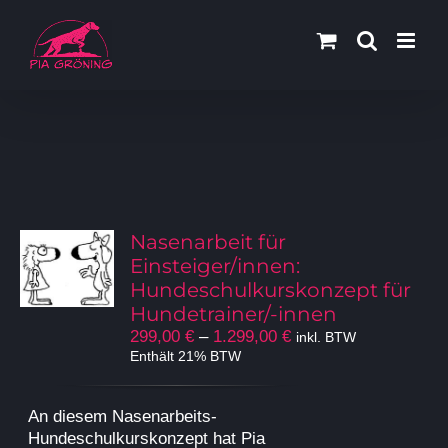
Zum
Inhalt
springen
Nasenarbeit für
Einsteiger/innen:
Hundeschulkurskonzept für
Hundetrainer/-innen
Preisspanne:
299,00
€
–
1.299,00
€
inkl. BTW
299,00 €
Enthält 21% BTW
bis
1.299,00 €
An diesem Nasenarbeits-
Hundeschulkurskonzept hat Pia