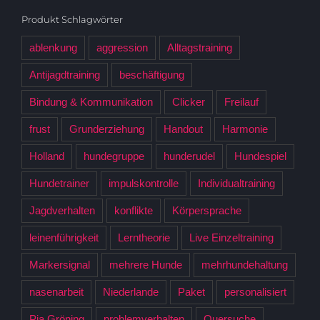
Produkt Schlagwörter
ablenkung
aggression
Alltagstraining
Antijagdtraining
beschäftigung
Bindung & Kommunikation
Clicker
Freilauf
frust
Grunderziehung
Handout
Harmonie
Holland
hundegruppe
hunderudel
Hundespiel
Hundetrainer
impulskontrolle
Individualtraining
Jagdverhalten
konflikte
Körpersprache
leinenführigkeit
Lerntheorie
Live Einzeltraining
Markersignal
mehrere Hunde
mehrhundehaltung
nasenarbeit
Niederlande
Paket
personalisiert
Pia Gröning
problemverhalten
Quersuche