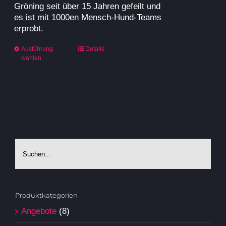
Gröning seit über 15 Jahren gefeilt und
es ist mit 1000en Mensch-Hund-Teams
erprobt.
Dieses
Ausführung
Details
wählen
Produkt
weist
mehrere
Varianten
auf.
Die
Optionen
können
auf
der
Produktseite
gewählt
werden
Produktkategorien
Angebote
(8)