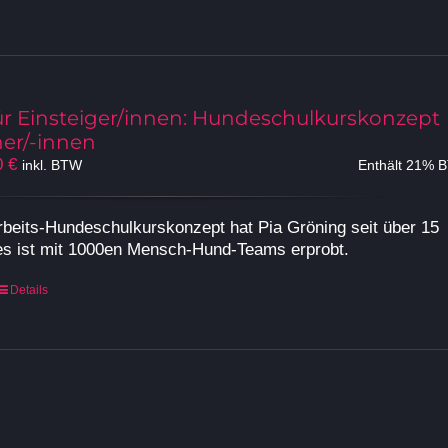
Produkt
weist
mehrere
Varianten
auf.
ür Einsteiger/innen: Hundeschulkurskonzept
Die
ner/-innen
Optionen
Preisspanne:
0
€
inkl. BTW
Enthält 21% 
können
299,00 €
auf
bis
der
eits-Hundeschulkurskonzept hat Pia Gröning seit über 15
1.299,00 €
Produktseite
 es ist mit 1000en Mensch-Hund-Teams erprobt.
gewählt
werden
Dieses
Details
Produkt
weist
mehrere
Varianten
auf.
Die
Optionen