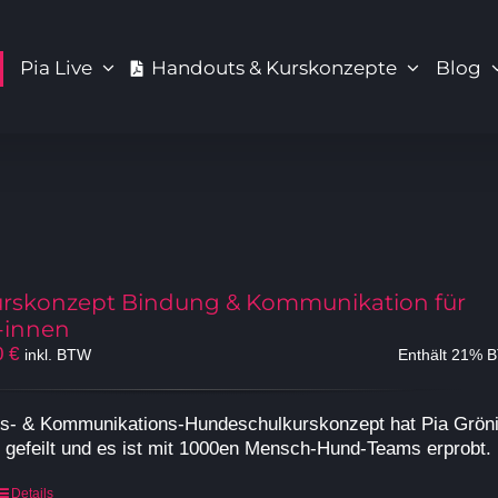
Pia Live
Handouts & Kurskonzepte
Blog
rskonzept Bindung & Kommunikation für
-innen
Preisspanne:
0
€
inkl. BTW
Enthält 21% 
499,00 €
bis
s- & Kommunikations-Hundeschulkurskonzept hat Pia Grön
1.799,00 €
n gefeilt und es ist mit 1000en Mensch-Hund-Teams erprobt.
Dieses
Details