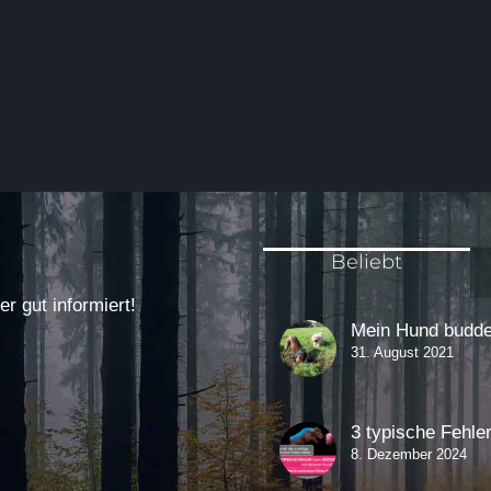
Beliebt
 gut informiert!
Mein Hund buddel
31. August 2021
3 typische Fehle
8. Dezember 2024