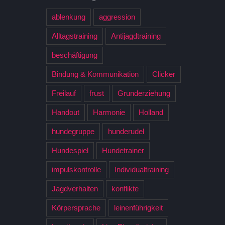
ablenkung
aggression
Alltagstraining
Antijagdtraining
beschäftigung
Bindung & Kommunikation
Clicker
Freilauf
frust
Grunderziehung
Handout
Harmonie
Holland
hundegruppe
hunderudel
Hundespiel
Hundetrainer
impulskontrolle
Individualtraining
Jagdverhalten
konflikte
Körpersprache
leinenführigkeit