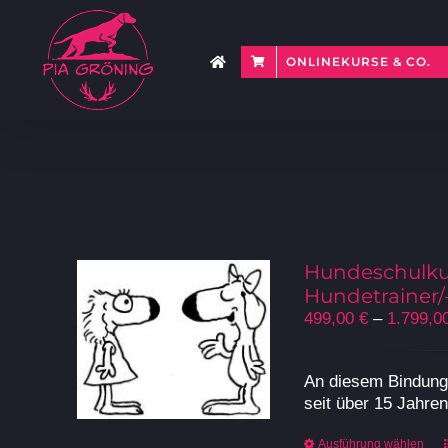
Zum
Inhalt
springen
ONLINEKURSE & CO.
Hundeschulku
Hundetrainer/
499,00
€
–
1.799,0
An diesem Bindung
seit über 15 Jahre
Ausführung wählen