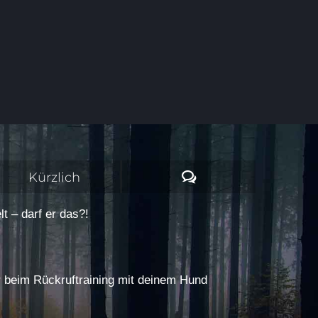
Kommentare
Kürzlich
t – darf er das?!
r beim Rückruftraining mit deinem Hund