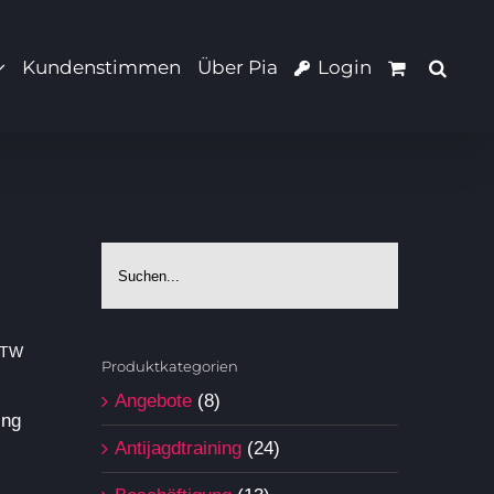
Kundenstimmen
Über Pia
Login
BTW
Produktkategorien
Angebote
(8)
ing
Antijagdtraining
(24)