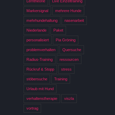
Lerntheorie
Live Einzeltraining
Markersignal
mehrere Hunde
mehrhundehaltung
nasenarbeit
Niederlande
Paket
personalisiert
Pia Gröning
problemverhalten
Quersuche
Radius-Training
ressourcen
Rückruf & Stopp
stress
stöbersuche
Training
Urlaub mit Hund
verhaltenstherapie
viszla
vortrag