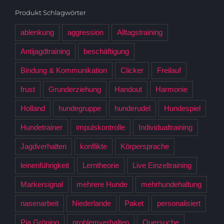
Produkt Schlagwörter
ablenkung
aggression
Alltagstraining
Antijagdtraining
beschäftigung
Bindung & Kommunikation
Clicker
Freilauf
frust
Grunderziehung
Handout
Harmonie
Holland
hundegruppe
hunderudel
Hundespiel
Hundetrainer
impulskontrolle
Individualtraining
Jagdverhalten
konflikte
Körpersprache
leinenführigkeit
Lerntheorie
Live Einzeltraining
Markersignal
mehrere Hunde
mehrhundehaltung
nasenarbeit
Niederlande
Paket
personalisiert
Pia Gröning
problemverhalten
Quersuche