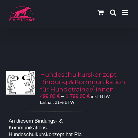
Zum
Inhalt
springen
Hundeschulkurskonzept
Bindung & Kommunikation
für Hundetrainer/-innen
Preisspanne:
499,00
€
–
1.799,00
€
inkl. BTW
499,00 €
Enthält 21% BTW
bis
1.799,00 €
An diesem Bindungs- &
Kommunikations-
Hundeschulkurskonzept hat Pia