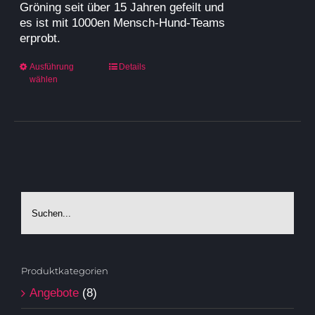
Gröning seit über 15 Jahren gefeilt und
es ist mit 1000en Mensch-Hund-Teams
erprobt.
Dieses
Ausführung
Details
wählen
Produkt
weist
mehrere
Varianten
auf.
Die
Optionen
können
auf
der
Produktseite
gewählt
werden
Produktkategorien
Angebote
(8)