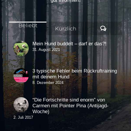
gut informiert!
Beliebt
Komment
Kürzlich
Mein Hund buddelt – darf er das?!
31. August 2021
3 typische Fehler beim Rückruftraining
mit deinem Hund
8. Dezember 2024
“Die Fortschritte sind enorm” von
Carmen mit Pointer Pina (Antijagd-
Woche)
2. Juli 2017