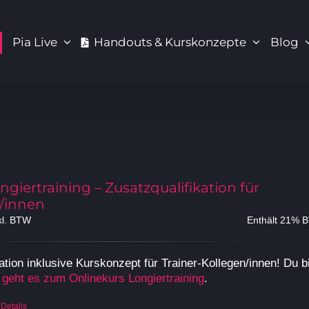
Pia Live
Handouts & Kurskonzepte
Blog
ngiertraining – Zusatzqualifikation für
/innen
cher
tueller
kl. BTW
Enthält 21% 
eis
:
ation inklusive Kurskonzept für Trainer-Kollegen/innen! Du b
9,00 €.
geht es zum Onlinekurs Longiertraining
.
Details