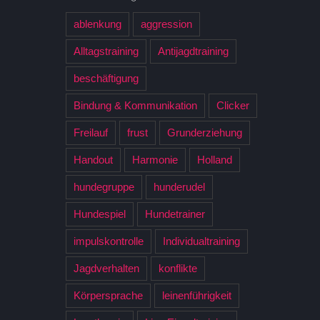
ablenkung
aggression
Alltagstraining
Antijagdtraining
beschäftigung
Bindung & Kommunikation
Clicker
Freilauf
frust
Grunderziehung
Handout
Harmonie
Holland
hundegruppe
hunderudel
Hundespiel
Hundetrainer
impulskontrolle
Individualtraining
Jagdverhalten
konflikte
Körpersprache
leinenführigkeit