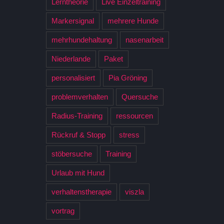
Lerntheorie
Live Einzeltraining
Markersignal
mehrere Hunde
mehrhundehaltung
nasenarbeit
Niederlande
Paket
personalisiert
Pia Gröning
problemverhalten
Quersuche
Radius-Training
ressourcen
Rückruf & Stopp
stress
stöbersuche
Training
Urlaub mit Hund
verhaltenstherapie
viszla
vortrag