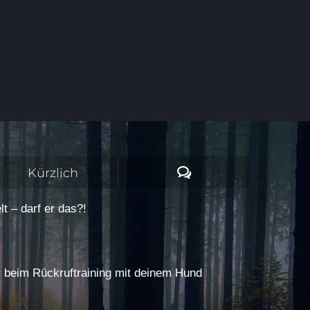
Kommentare
Kürzlich
t – darf er das?!
r beim Rückruftraining mit deinem Hund