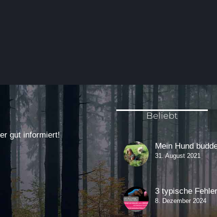
Beliebt
 gut informiert!
Mein Hund buddel
31. August 2021
3 typische Fehle
8. Dezember 2024