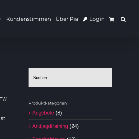
Kundenstimmen
Über Pia
Login
BTW
Produktkategorien
Angebote
(8)
ist
Antijagdtraining
(24)