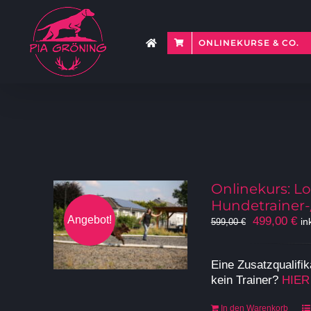
Zum
Inhalt
springen
ONLINEKURSE & CO.
Onlinekurs: Lo
Hundetrainer-
Angebot!
Ursprüngli
Ak
499,00
€
in
599,00
€
Preis
Pr
war:
ist
Eine Zusatzqualifik
599,00 €
49
kein Trainer?
HIER
In den Warenkorb