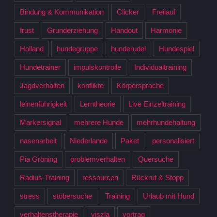
Bindung & Kommunikation
Clicker
Freilauf
frust
Grunderziehung
Handout
Harmonie
Holland
hundegruppe
hunderudel
Hundespiel
Hundetrainer
impulskontrolle
Individualtraining
Jagdverhalten
konflikte
Körpersprache
leinenführigkeit
Lerntheorie
Live Einzeltraining
Markersignal
mehrere Hunde
mehrhundehaltung
nasenarbeit
Niederlande
Paket
personalisiert
Pia Gröning
problemverhalten
Quersuche
Radius-Training
ressourcen
Rückruf & Stopp
stress
stöbersuche
Training
Urlaub mit Hund
verhaltenstherapie
viszla
vortrag