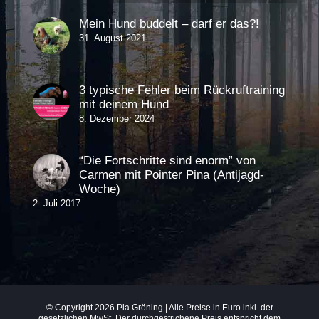
Mein Hund buddelt – darf er das?!
31. August 2021
3 typische Fehler beim Rückruftraining
mit deinem Hund
8. Dezember 2024
“Die Fortschritte sind enorm” von
Carmen mit Pointer Pina (Antijagd-
Woche)
2. Juli 2017
© Copyright
2026 Pia Gröning | Alle Preise in Euro inkl. der
gesetzlichen MwSt. Der durchgestrichene Preis entspricht dem