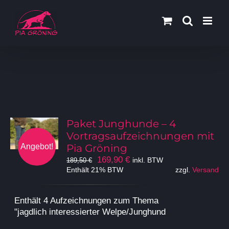
Zum
Inhalt
springen
Paket Junghunde – 4
Vortragsaufzeichnungen mit
Angebot!
Pia Gröning
Ursprünglicher
Aktueller
169,90
€
inkl. BTW
189,50
€
Preis
Preis
Enthält 21% BTW
zzgl.
Versand
war:
ist:
189,50 €
169,90 €.
Enthält 4 Aufzeichnungen zum Thema
"jagdlich interessierter Welpe/Junghund