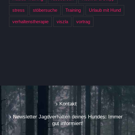
stress
stöbersuche
Training
Urlaub mit Hund
verhaltenstherapie
viszla
vortrag
Kontakt
Newsletter Jagdverhalten deines Hundes: Immer
gut informiert!