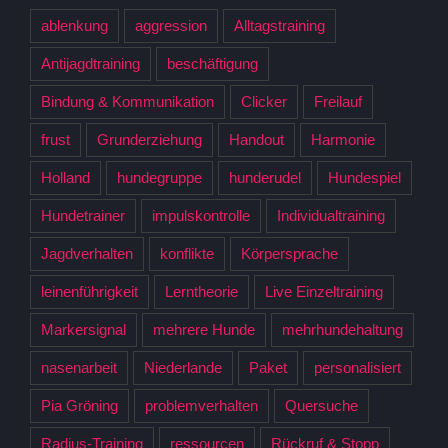
ablenkung
aggression
Alltagstraining
Antijagdtraining
beschäftigung
Bindung & Kommunikation
Clicker
Freilauf
frust
Grunderziehung
Handout
Harmonie
Holland
hundegruppe
hunderudel
Hundespiel
Hundetrainer
impulskontrolle
Individualtraining
Jagdverhalten
konflikte
Körpersprache
leinenführigkeit
Lerntheorie
Live Einzeltraining
Markersignal
mehrere Hunde
mehrhundehaltung
nasenarbeit
Niederlande
Paket
personalisiert
Pia Gröning
problemverhalten
Quersuche
Radius-Training
ressourcen
Rückruf & Stopp