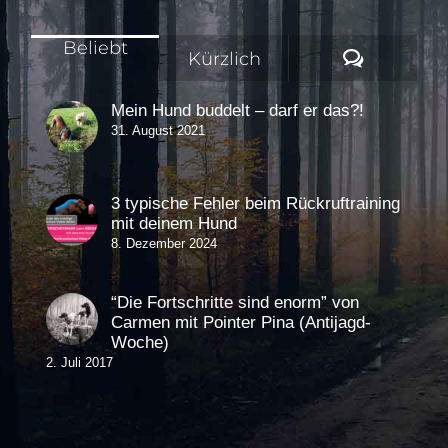
Beliebt
Komment
Kürzlich
Mein Hund buddelt – darf er das?!
31. August 2021
3 typische Fehler beim Rückruftraining
mit deinem Hund
8. Dezember 2024
“Die Fortschritte sind enorm” von
Carmen mit Pointer Pina (Antijagd-
Woche)
2. Juli 2017